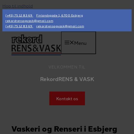
Hop til indhold
(+45) 75 12 83 69
Finlandsgade 1, 6700 Esbjerg
rekordrensogvask@gmail.com
(+45) 75 12 83 69
rekordrensogvask@gmail.com
Menu
VELKOMMEN TIL
RekordRENS & VASK
Kontakt os
Vaskeri og Renseri i Esbjerg