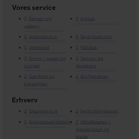
Vores service
Renseri og
Systue
vaskeri
Vaskeservice
Skjorteservice
Jakkesæt
Rulletøj
Dyner – puder og
Tæppe- og
betræk
skindrens
Gardiner og
Stofgardiner
persienner
Erhverv
Skadeservice
Ventilationsposer
Arbejdsbeklædning
Håndklæder –
viskestykker og
klude