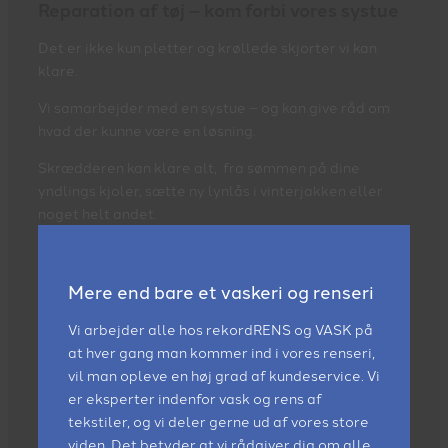
Reparation af tøj – kom forbi vores systue
Det er ikke kun pletter og krøllede skjorter vi kan
klare.
Vi samarbejder med en systue – og kan give råd om
hvad der kunne være en løsning.
Skrædderen kan klare alt, fra sømmen på dine
yndlings kjoler, sætte ny lynlås i vinterjakken eller
noget helt andet.
Mere end bare et vaskeri og renseri
Vi arbejder alle hos rekordRENS og VASK på
at hver gang man kommer ind i vores renseri,
vil man opleve en høj grad af kundeservice. Vi
er eksperter indenfor vask og rens af
tekstiler, og vi deler gerne ud af vores store
viden. Det betyder at vi rådgiver dig om alle