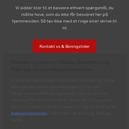
Vi sidder klar til at besvare ethvert spørgsmål, du
måtte have, som du ikke får besvaret her på
hjemmesiden. Så tøv ikke med at ringe eller skrive til
os
Kontakt os & åbningstider
Vaskeri og renseri i Varde, Bramming og
Ribe via vores indleveringssteder
Vi tilbyder også vaskeri og renseri service i Varde og
Ribe gennem vores samarbejdspartnere som
fungerer som indleveringssteder. Hvis du ikke har
mulighed for at komme forbi renseriet i Esbjerg, har
du altid mulighed for at aflevere dit tøj på et af vores
indleveringssteder
, som findes i Bramming, Ribe og
Varde.