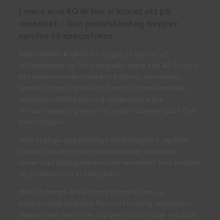
I mere end 40 år har vi klaret alt på
renseriet – kun pels/skind og tæpper
sendes til specialrens
RekordRENS & VASK har ligget på hjørnet af
Jyllandsgade og Finlandsgade i mere end 40 år, og er
det eneste renseri/vaskeri i Esbjerg, som vasker,
renser, stryger og ruller på en og samme adresse. I
sommeren 2004 overtog nuværende ejere
virksomheden, og renseriet ledes i samme gode ånd
som tidligere.
Med dygtige og pålidelige medarbejdere, og med
respekt for de ting som vores kunder indleverer,
driver vi et stadig mere moderne renseri, hvor kvalitet
og kundeservice er i højsædet.
Med så mange års erfaring på adressen, og
medlemskab af Dansk Renseri Forening, besidder vi
ekspertisen, der sikrer dig det bedst mulige resultat