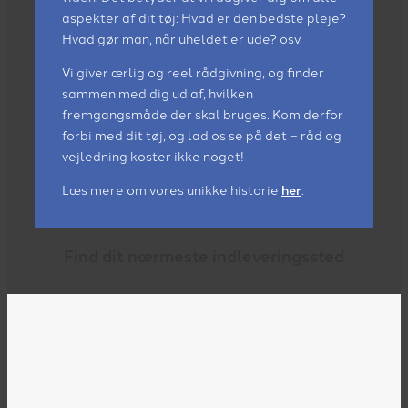
aspekter af dit tøj: Hvad er den bedste pleje?
Hvad gør man, når uheldet er ude? osv.
Vi giver ærlig og reel rådgivning, og finder
sammen med dig ud af, hvilken
fremgangsmåde der skal bruges. Kom derfor
forbi med dit tøj, og lad os se på det – råd og
vejledning koster ikke noget!
Læs mere om vores unikke historie
her
.
Find dit nærmeste indleveringssted