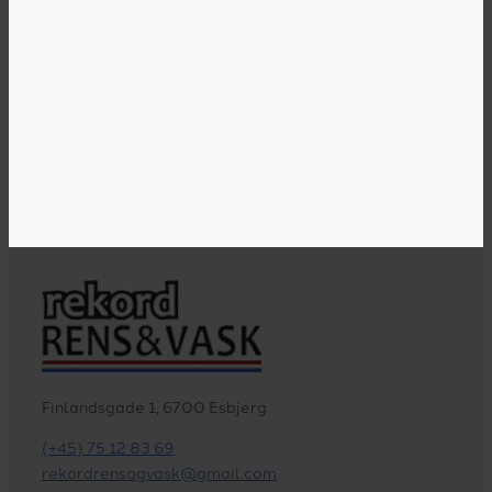
Finlandsgade 1, 6700 Esbjerg
(+45) 75 12 83 69
rekordrensogvask@gmail.com