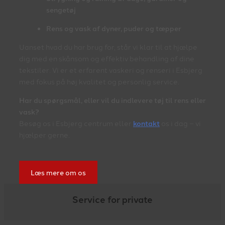
sengetøj
Rens og vask af dyner, puder og tæpper
Uanset hvad du har brug for, står vi klar til at hjælpe
dig med en skånsom og effektiv behandling af dine
tekstiler. Vi er et erfarent vaskeri og renseri i Esbjerg
med fokus på høj kvalitet og personlig service.
Har du spørgsmål, eller vil du indlevere tøj til rens eller
vask?
Besøg os i Esbjerg centrum eller
kontakt
os i dag – vi
hjælper gerne.
Læs mere om os
Service for private