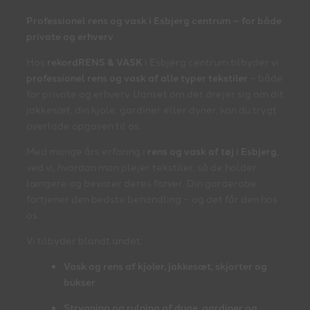
Professionel rens og vask i Esbjerg centrum – for både
private og erhverv
Hos
rekordRENS & VASK
i Esbjerg centrum tilbyder vi
professionel rens og vask af alle typer tekstiler
– både
for private og erhverv. Uanset om det drejer sig om dit
jakkesæt, din kjole, gardiner eller dyner, kan du trygt
overlade opgaven til os.
Med mange års erfaring i
rens og vask af tøj i Esbjerg
,
ved vi, hvordan man plejer tekstiler, så de holder
længere og bevarer deres farver. Din garderobe
fortjener den bedste behandling – og det får den hos
os.
Vi tilbyder blandt andet:
Vask og rens af kjoler, jakkesæt, skjorter og
bukser
Strygning og rulning af duge, gardiner og