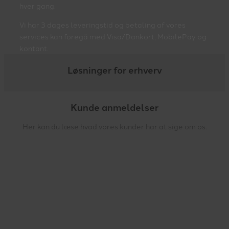
hver gang.
Vi har 3 dages leveringstid og betaling af vores
services kan foregå med Visa/Dankort, MobilePay og
kontant.
Løsninger for erhverv
Kunde anmeldelser
Her kan du læse hvad vores kunder har at sige om os.