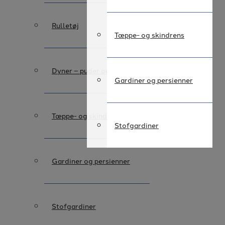
Rulletøj
Tæppe- og skindrens
Dyner – puder og betræk
Gardiner og persienner
Tæppe- og skindrens
Stofgardiner
Gardiner og persienner
Stofgardiner