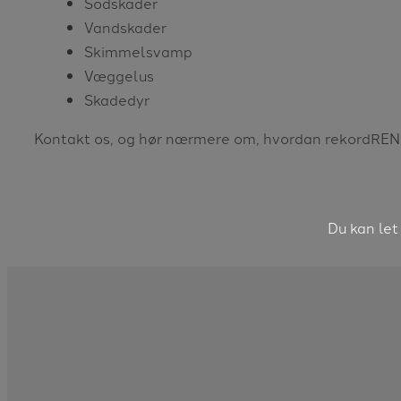
Sodskader
Vandskader
Skimmelsvamp
Væggelus
Skadedyr
Kontakt os, og hør nærmere om, hvordan rekordREN
Du kan let