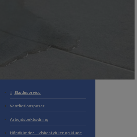
Skadeservice
Ventilationsposer
Arbejdsbeklædning
Håndklæder – viskestykker og klude