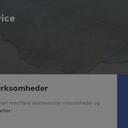
ice
irksomheder
et med flere skadeservice virksomheder og
efter: