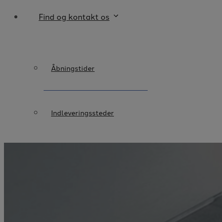
Find og kontakt os
Åbningstider
Indleveringssteder