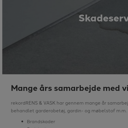
Skadeserv
Mange års samarbejde med v
rekordRENS & VASK har gennem mange år samarbejd
behandlet garderobetøj, gardin- og møbelstof m.m.
Brandskader