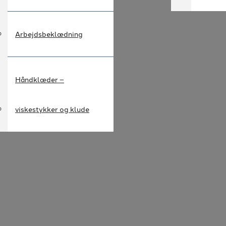
Arbejdsbeklædning
Håndklæder –
viskestykker og klude