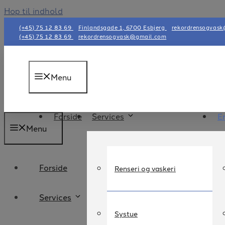
Hop til indhold
(+45) 75 12 83 69
Finlandsgade 1, 6700 Esbjerg
rekordrensogvas
(+45) 75 12 83 69
rekordrensogvask@gmail.com
Menu
Forside
Services
E
Menu
Forside
Renseri og vaskeri
Services
Systue