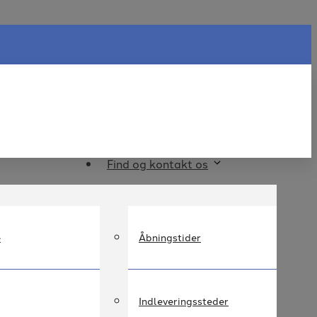
Find og kontakt os
e
Åbningstider
Indleveringssteder