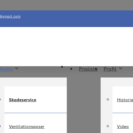
k@gmail.com
rhverv
Prisliste
Profil
Skadeservice
Histori
Ventilationsposer
Video