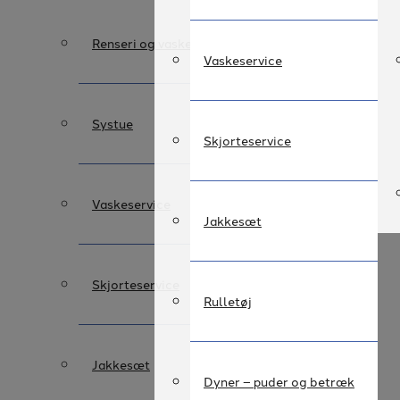
Renseri og vaskeri
Vaskeservice
Systue
Skjorteservice
Vaskeservice
Jakkesæt
Skjorteservice
Rulletøj
Jakkesæt
Dyner – puder og betræk